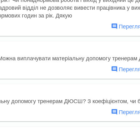
рік? Чи понаднормова робота і вихід у вихідний це дв
кадровий відділ не дозволяє вивести працівника у ви
рмових годин за рік. Дякую
Перегля
 з? Можна виплачувати матеріальну допомогу тренер
Перегля
льну допомогу тренерам ДЮСШ? З коефіцієнтом, чи 
Перегля