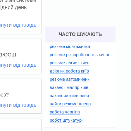
і різні системи
хідний день
нути відповідь
ЧАСТО ШУКАЮТЬ
резюме монтажника
ам ДЮСШ
резюме різноробочого в києві
резюме логист киев
нути відповідь
двірник робота київ
резюме автомийник
вакансії маляр київ
без?
вакансии киев няня
найти резюме днепр
нути відповідь
работа чернігів
робот штукатур