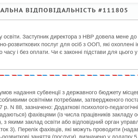
ІАЛЬНА ВІДПОВІДАЛЬНІСТЬ #111805
у освіти. Заступник директора з НВР довела мене до
но-розвиткових послуг для осіб з ООП, які охоплені
часу і без оплати. Чи є законні підстави для цього у 
а умов надання субвенції з державного бюджету місц
особливими освітніми потребами, затвердженого пос
7 р. N 88, зазначено: Додаткові психолого-педагогічні
адаються) фахівцями (із числа працівників закладу ос
 з якими заклад освіти або відповідний орган управ
ок 3). Перелік фахівців, які можуть проводити (нада
о-розвиткові заняття (послуги), визначено у додатку 5