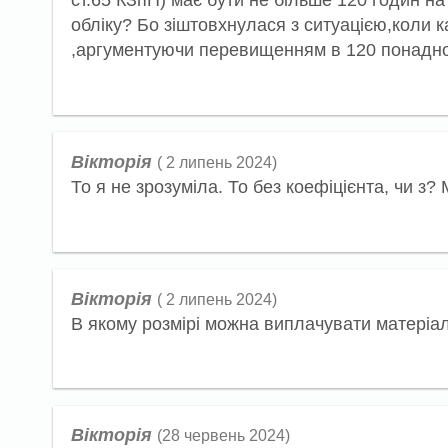
ст.65 КЗпП) має бути не більше 120 годин на 
обліку? Бо зіштовхнулася з ситуацією,коли 
,аргументуючи перевищенням в 120 понадно
Вікторія
( 2 липень 2024)
То я не зрозуміла. То без коефіцієнта, чи
Вікторія
( 2 липень 2024)
В якому розмірі можна виплачувати матеріа
Вікторія
(28 червень 2024)