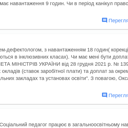
 має навантаження 9 годин. Чи в період канікул прав
Перегля
ем-дефектологoм, з навантаженням 18 годин( корекц
аються в інклюзивних класах). Чи має мені бути допл
НЕТА МІНІСТРІВ УКРАЇНИ від 28 грудня 2021 р. № 139
кладів (ставок заробітної плати) та доплат за окре
альних закладах та установах освіти". З повагою, Ок
Перегля
 Соціальний педагог працює в загальноосвітньому н