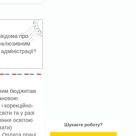
 відома про
 інклюзивним
адміністрації?
евим бюджетам
тановою
 і корекційно-
віти та у разі
ління освітою
Шукаєте роботу?
вати)
. Оплата праці