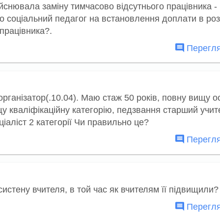
дійснювала заміну тимчасово відсутнього працівника -
во соціальний педагог на встановлення доплати в роз
 працівника?.
Перегля
рганізатор(.10.04). Маю стаж 50 років, повну вищу ос
щу кваліфікаційну категорію, педзвання старший учите
іаліст 2 категорії Чи правильно це?
Перегля
асистену вчителя, в той час як вчителям її підвищили
Перегля