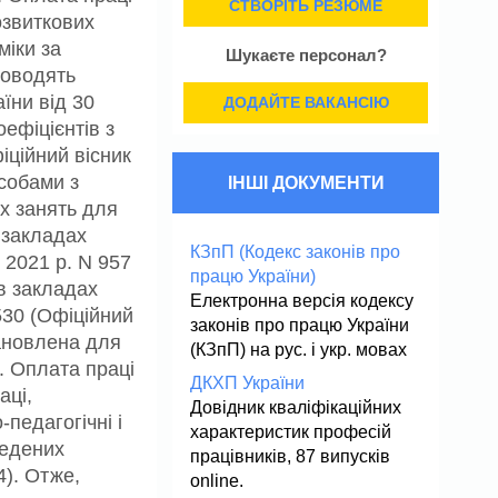
СТВОРІТЬ РЕЗЮМЕ
озвиткових
міки за
Шукаєте персонал?
роводять
їни від 30
ДОДАЙТЕ ВАКАНСІЮ
оефіцієнтів з
іційний вісник
особами з
ІНШІ ДОКУМЕНТИ
х занять для
 закладах
КЗпП (Кодекс законів про
 2021 р. N 957
працю України)
 в закладах
Електронна версія кодексу
530 (Офіційний
законів про працю України
тановлена для
(КЗпП) на рус. і укр. мовах
. Оплата праці
ДКХП України
аці,
Довідник кваліфікаційних
педагогічні і
характеристик професій
ведених
працівників, 87 випусків
4). Отже,
online.