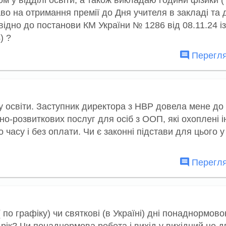
о на отримання премії до Дня учителя в закладі та 
відно до постанови КМ України № 1286 від 08.11.24 і
) ?
Перегля
у освіти. Заступник директора з НВР довела мене до
но-розвиткових послуг для осіб з ООП, які охоплені 
часу і без оплати. Чи є законні підстави для цього у 
Перегля
 по графіку) чи святкові (в Україні) дні понаднормово