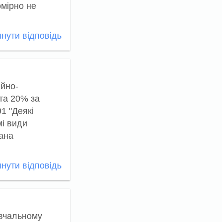
омірно не
нути відповідь
ійно-
ата 20% за
1 "Деякі
мі види
сана
нути відповідь
авчальному