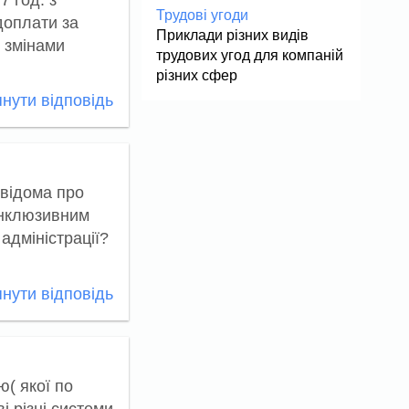
Трудові угоди
доплати за
Приклади різних видів
з змінами
трудових угод для компаній
різних сфер
нути відповідь
 відома про
інклюзивним
адміністрації?
нути відповідь
ю( якої по