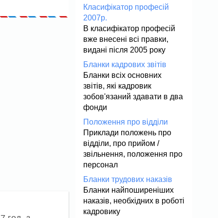
Класифікатор професій
2007р.
В класифікатор професій
вже внесені всі правки,
видані після 2005 року
Бланки кадрових звітів
Бланки всіх основних
звітів, які кадровик
зобов'язаний здавати в два
фонди
Положення про відділи
Приклади положень про
відділи, про прийом /
звільнення, положення про
персонал
Бланки трудових наказів
Бланки найпоширеніших
наказів, необхідних в роботі
кадровику
7 год. з