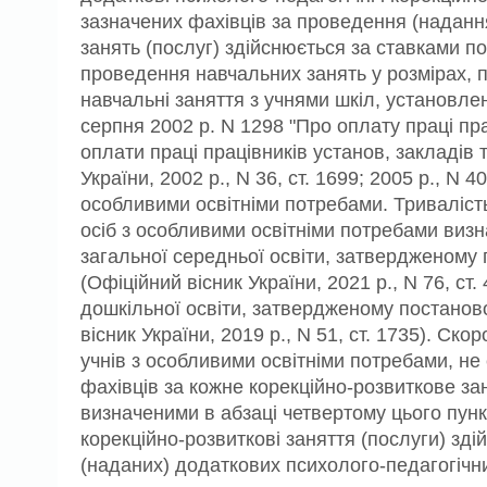
зазначених фахівців за проведення (надання
занять (послуг) здійснюється за ставками по
проведення навчальних занять у розмірах, 
навчальні заняття з учнями шкіл, установлен
серпня 2002 р. N 1298 "Про оплату праці прац
оплати праці працівників установ, закладів 
України, 2002 р., N 36, ст. 1699; 2005 р., N 
особливими освітніми потребами. Триваліст
осіб з особливими освітніми потребами визн
загальної середньої освіти, затвердженому п
(Офіційний вісник України, 2021 р., N 76, ст
дошкільної освіти, затвердженому постановою
вісник України, 2019 р., N 51, ст. 1735). С
учнів з особливими освітніми потребами, не
фахівців за кожне корекційно-розвиткове за
визначеними в абзаці четвертому цього пункт
корекційно-розвиткові заняття (послуги) зд
(наданих) додаткових психолого-педагогічних