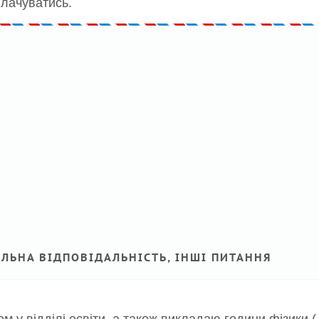
плачуватись.
АЛЬНА ВІДПОВІДАЛЬНІСТЬ, ІНШІ ПИТАННЯ
 у відділі освіти, а також викладаю години фізики ( 