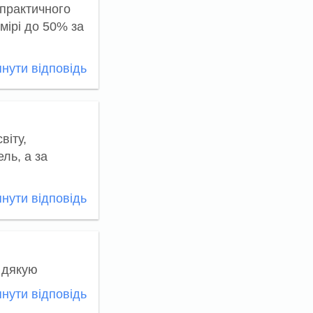
 практичного
мірі до 50% за
нути відповідь
віту,
ль, а за
нути відповідь
? дякую
нути відповідь