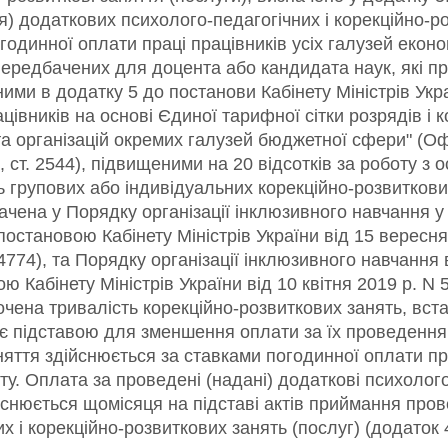
) додаткових психолого-педагогічних і корекційно-р
годинної оплати праці працівників усіх галузей еконо
передбачених для доцента або кандидата наук, які п
ими в додатку 5 до постанови Кабінету Міністрів Укра
івників на основі Єдиної тарифної сітки розрядів і к
та організацій окремих галузей бюджетної сфери" (Оф
40, ст. 2544), підвищеними на 20 відсотків за роботу з 
ь групових або індивідуальних корекційно-розвиткови
ачена у Порядку організації інклюзивного навчання у
остановою Кабінету Міністрів України від 15 вересня
. 4774), та Порядку організації інклюзивного навчання
 Кабінету Міністрів України від 10 квітня 2019 р. N 
корочена тривалість корекційно-розвиткових занять, вс
 є підставою для зменшення оплати за їх проведення
няття здійснюється за ставками погодинної оплати пр
у. Оплата за проведені (надані) додаткові психолого-
ійснюється щомісяця на підставі актів приймання про
 і корекційно-розвиткових занять (послуг) (додаток 