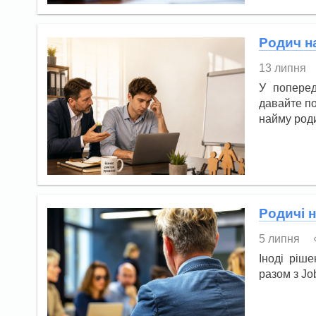
Родич на
13 липня
У поперед
давайте по
найму роди
Родичі н
5 липня
Іноді ріш
разом з Jo