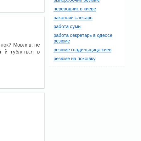
переводчик в киеве
вакансии слесарь
работа сумы
работа секретарь в одессе
резюме
інок? Мовляв, не
резюме гладильщица киев
і й губляться в
резюме на покоївку