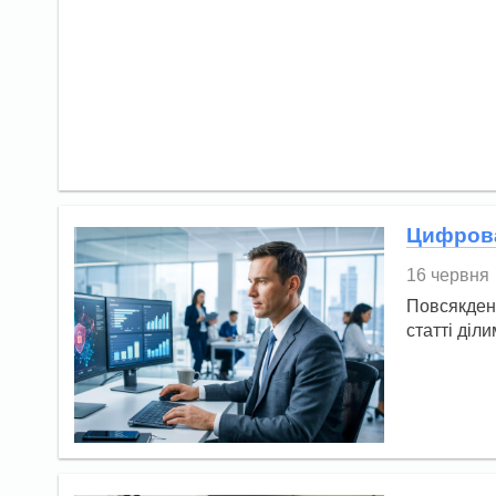
Цифрова
16 червня
Повсякденн
статті діл