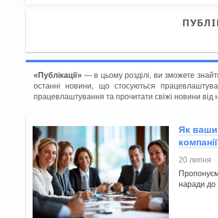
ПУБЛІ
«Публікації»
— в цьому розділі, ви зможете знайти
останні новини, що стосуються працевлаштуван
працевлаштування та прочитати свіжі новини від 
Як ваши
компанії
20 липня
Пропонуєм
наради до 