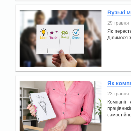
Вузькі 
29 травня
Як переста
Ділимося з
Як комп
23 травня
Компанії 
працівник
самостійно