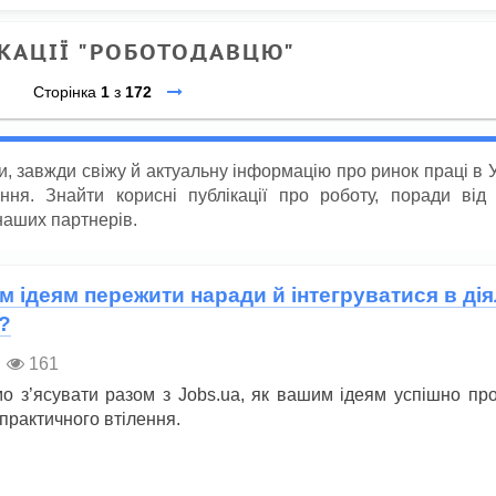
КАЦІЇ "РОБОТОДАВЦЮ"
Сторінка
1
з
172
, завжди свіжу й актуальну інформацію про ринок праці в У
ня. Знайти корисні публікації про роботу, поради від
наших партнерів.
м ідеям пережити наради й інтегруватися в дія
?
161
о з’ясувати разом з Jobs.ua, як вашим ідеям успішно пр
практичного втілення.