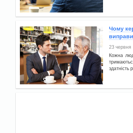
Чому кер
виправи
23 червня
Кожна люд
тримаються
здатність 