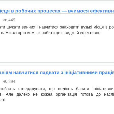
місця в робочих процесах — вчимося ефективно
449
ти шукати винних і навчитися знаходити вузькі місця в р
 вами алгоритмом, як робити це швидко й ефективно.
аніям навчитися ладнати з ініціативними прац
394
люблять стверджувати, що воліють бачити ініціативни
ів. Але далеко не кожна організація готова до наслі
сті.