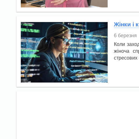
Жінки і
6 березня
Коли заход
жіноча сп
стресових 