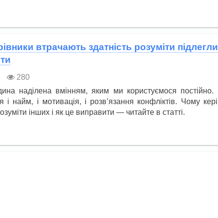
івники втрачають здатність розуміти підлеглих
ти
280
ина наділена вмінням, яким ми користуємося постійно. 
 і найм, і мотивація, і розв’язання конфліктів. Чому кер
розуміти інших і як це виправити — читайте в статті.