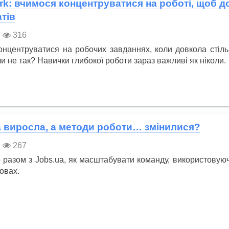
rk: вчимося концентруватися на роботі, щоб д
тів
316
онцентруватися на робочих завданнях, коли довкола стіль
чи не так? Навички глибокої роботи зараз важливі як ніколи.
 виросла, а методи роботи… змінилися?
267
 разом з Jobs.ua, як масштабувати команду, використовую
овах.