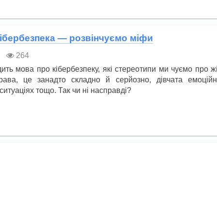
 кібербезпека — розвінчуємо міфи
264
ить мова про кібербезпеку, які стереотипи ми чуємо про ж
рава, це занадто складно й серйозно, дівчата емоційн
ситуаціях тощо. Так чи ні насправді?