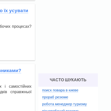
 їх усувати
обочих процесах?
івниками?
ЧАСТО ШУКАЮТЬ
х і самостійних
поиск повара в киеве
дків справжньої
прораб резюме
робота менеджер туризму
різноробочий резюме